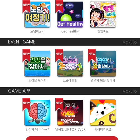
노담여정기
Get healthy
쌤쌤마트
EVENT GAME
MORE >>
건강을 찾아서
칼로리 팡팡
면역의 왕을 찾아서
GAME APP
MORE >>
당신의 뇌 나이는?
MAKE UP FOR EVER
밥상머리퀴즈